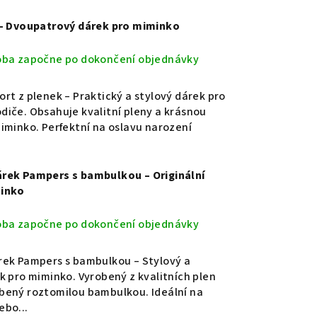
 – Dvoupatrový dárek pro miminko
oba započne po dokončení objednávky
rt z plenek – Praktický a stylový dárek pro
iče. Obsahuje kvalitní pleny a krásnou
iminko. Perfektní na oslavu narození
.
rek Pampers s bambulkou – Originální
minko
oba započne po dokončení objednávky
rek Pampers s bambulkou – Stylový a
k pro miminko. Vyrobený z kvalitních plen
bený roztomilou bambulkou. Ideální na
ebo...