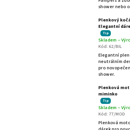
Pampers a zdob
i
5
shower nebo os
hvězdiček.
g
Plenkový kočá
Elegantní dár
Průměrné
Tip
i
Skladem – Výr
hodnocení
Kód:
62/BIL
produktu
n
je
Elegantní plen
5,0
neutrálním des
z
pro novopečen
á
5
shower.
hvězdiček.
l
Plenková moto
miminko
n
Průměrné
Tip
Skladem – Výr
hodnocení
Kód:
77/MOD
produktu
í
je
Plenková motor
5,0
dárek pro novo