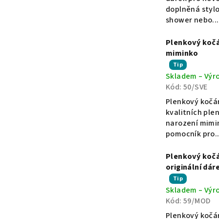
z
d
doplněná styl
5
shower nebo...
hvězdiček.
á
Plenkový kočá
miminko
r
Průměrné
Tip
Skladem – Výr
hodnocení
Kód:
50/SVE
produktu
k
je
Plenkový kočár
5,0
kvalitních ple
y
z
narození mimi
5
pomocník pro..
hvězdiček.
p
Plenkový kočá
originální dá
r
Průměrné
Tip
Skladem – Výr
hodnocení
o
Kód:
59/MOD
produktu
je
Plenkový kočár