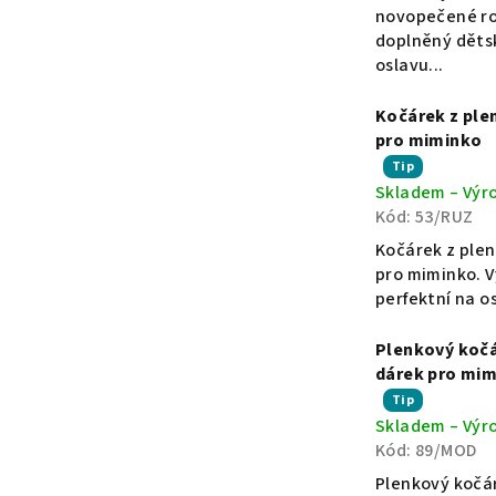
5,0
m
novopečené rod
z
doplněný děts
5
oslavu...
i
hvězdiček.
Kočárek z plen
m
pro miminko
Průměrné
Tip
Skladem – Výr
hodnocení
i
Kód:
53/RUZ
produktu
je
Kočárek z plen
n
5,0
pro miminko. V
z
perfektní na o
5
k
hvězdiček.
Plenkový kočár
dárek pro mi
a
Průměrné
Tip
Skladem – Výr
hodnocení
!
Kód:
89/MOD
produktu
je
Plenkový kočár