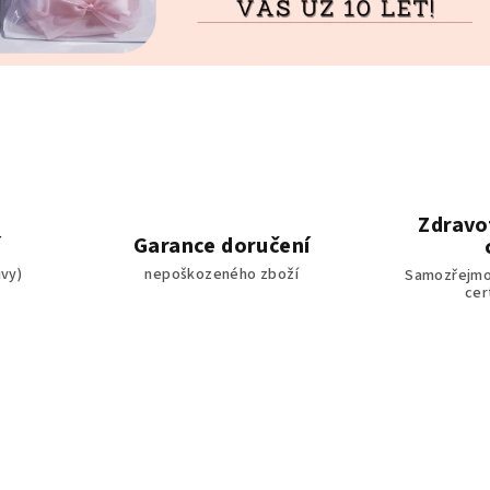
Zdravo
í
Garance doručení
uvy)
nepoškozeného zboží
Samozřejmos
cer