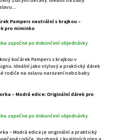
ený zlatými detaily. Ideální na baby
lavu...
rek Pampers neutrální s krajkou –
ek pro miminko
oba započne po dokončení objednávky
kový kočárek Pampers s krajkou v
ignu. Ideální jako stylový a praktický dárek
é rodiče na oslavu narození nebo baby
rka – Modrá edice: Originální dárek pro
oba započne po dokončení objednávky
ka – Modrá edice je originální a praktický
pečené rodiče. Vyrobená z kvalitních plen a