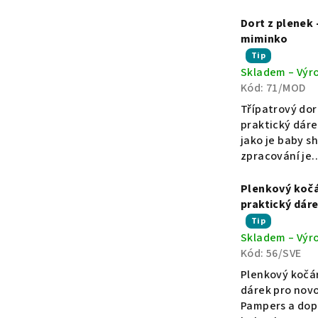
hvězdiček.
v
Dort z plenek 
miminko
e
Průměrné
Tip
Skladem – Výr
hodnocení
Kód:
71/MOD
-
produktu
je
Třípatrový dor
5,0
praktický dárek
k
z
jako je baby s
5
zpracování je..
hvězdiček.
o
Plenkový kočá
praktický dár
c
Průměrné
Tip
Skladem – Výr
hodnocení
a
Kód:
56/SVE
produktu
je
Plenkový kočár
5,0
r
dárek pro novo
z
Pampers a dopl
5