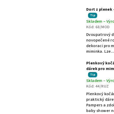
n
Dort z plenek
Průměrné
Tip
a
Skladem – Výr
hodnocení
Kód:
68/MOD
produktu
p
je
Dvoupatrový do
5,0
novopečené rod
z
dekoraci pro m
l
5
miminka. Lze..
hvězdiček.
e
Plenkový kočá
dárek pro mi
n
Průměrné
Tip
Skladem – Výr
hodnocení
Kód:
44/RUZ
produktu
k
je
Plenkový kočá
5,0
praktický dáre
o
z
Pampers a zdo
5
baby shower n