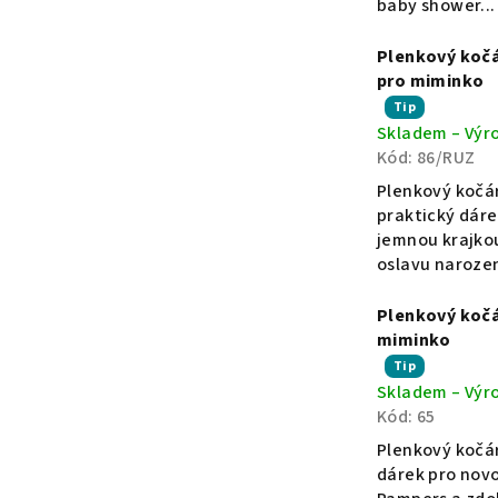
baby shower...
k
hvězdiček.
Plenkový kočá
y
pro miminko
Průměrné
Tip
Skladem – Výr
hodnocení
.
Kód:
86/RUZ
produktu
je
Plenkový kočár
c
5,0
praktický dáre
z
jemnou krajkou
5
z
oslavu narozen
hvězdiček.
Plenkový kočá
–
miminko
Průměrné
Tip
o
Skladem – Výr
hodnocení
Kód:
65
produktu
je
r
Plenkový kočár
5,0
dárek pro novo
z