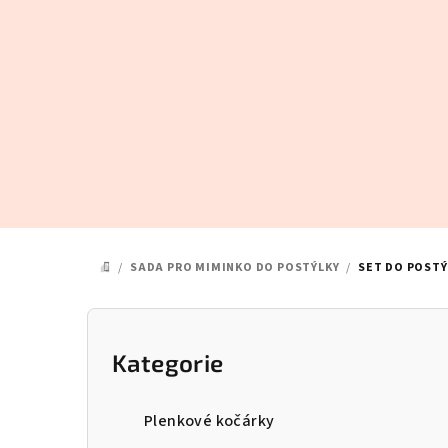
Přejít
na
obsah
/
SADA PRO MIMINKO DO POSTÝLKY
/
SET DO POSTÝ
DOMŮ
P
o
Kategorie
Přeskočit
kategorie
s
Plenkové kočárky
t