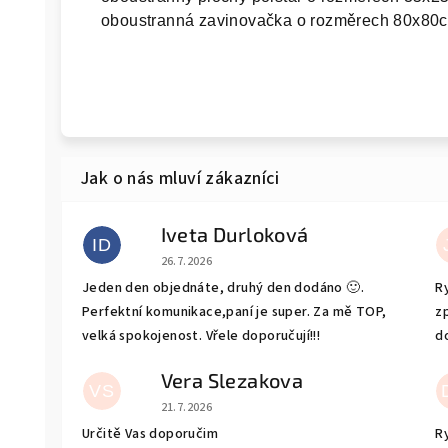
oboustranná zavinovačka o rozměrech 80x80
Iveta Durloková
ID
Hodnocení obchodu je 5 z 5 hvězdiček.
26.7.2026
Jeden den objednáte, druhý den dodáno 🙂.
R
Perfektní komunikace,paní je super. Za mě TOP,
z
velká spokojenost. Vřele doporučují!!!
d
Vera Slezakova
VS
Hodnocení obchodu je 5 z 5 hvězdiček.
21.7.2026
Určitě Vas doporučim
R