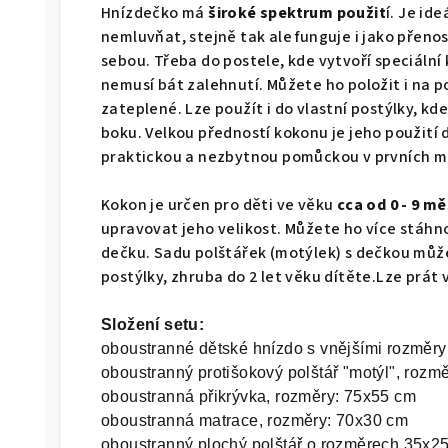
Hnízdečko má
široké spektrum použit
í. Je id
nemluvňat, stejně tak ale funguje i jako přeno
sebou. Třeba do postele, kde vytvoří speciální
nemusí bát zalehnutí. Můžete ho položit i na p
zateplené. Lze použít i do vlastní postýlky, kd
boku. Velkou předností kokonu je jeho použití 
praktickou a nezbytnou pomůckou v prvních mě
Kokon je určen pro děti ve věku
cca od 0 - 9 mě
upravovat jeho velikost. Můžete ho více stáhno
dečku. Sadu polštářek (motýlek) s dečkou může
postýlky, zhruba do 2 let věku dítěte.
Lze prát 
Složení setu:
oboustranné dětské hnízdo s vnějšími rozměry:
oboustranný protišokový polštář "motýl", rozm
oboustranná přikrývka, rozměry: 75x55 cm
oboustranná matrace, rozměry: 70x30 cm
oboustranný plochý polštář o rozměrech 35x2