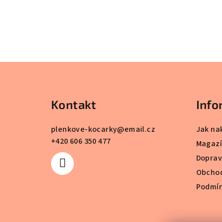
Z
á
Kontakt
Info
p
a
plenkove-kocarky
@
email.cz
Jak na
+420 606 350 477
t
Magaz
Dopra
í
Obchod
Podmín