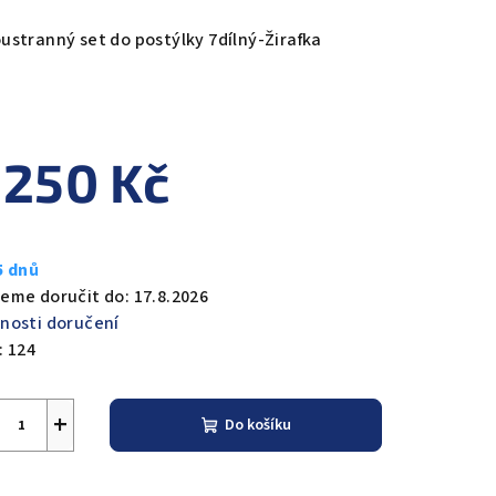
nocení
duktu
ustranný set do postýlky 7dílný-Žirafka
 250 Kč
zdiček.
ná
a:
5 dnů
eme doručit do:
17.8.2026
nosti doručení
:
124
+
Do košíku