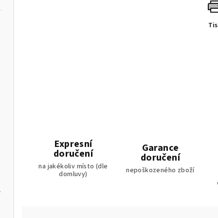
Ti
inko
Expresní
Garance
doručení
doručení
minko
na jakékoliv místo (dle
nepoškozeného zboží
domluvy)
 pro miminko