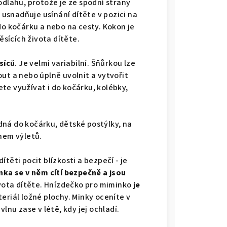
odlahu, protože je ze spodní strany
e usnadňuje usínání dítěte v pozici na
do kočárku a nebo na cesty. Kokon je
sících života dítěte.
síců
. Je velmi variabilní. Šňůrkou lze
ut a nebo úplně uvolnit a vytvořit
te využívat i do kočárku, kolébky,
ná do kočárku, dětské postýlky, na
ěhem výletů.
těti pocit blízkosti a bezpečí - je
ka se v něm cítí bezpečně a jsou
ivota dítěte. Hnízdečko pro miminko
je
teriál ložné plochy. Minky oceníte v
lnu zase v létě, kdy jej ochladí.