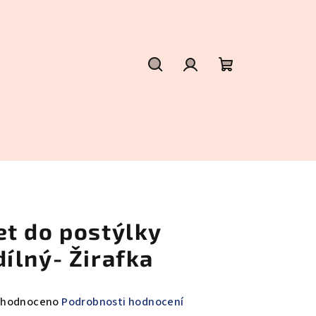
Hledat
Přihlášení
Nákupní
košík
et do postýlky
dílný- Žirafka
měrné
hodnoceno
Podrobnosti hodnocení