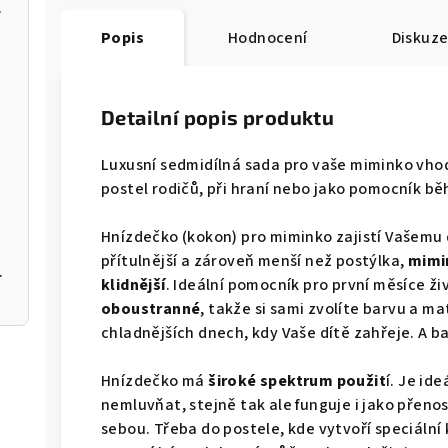
pro miminko
Popis
Hodnocení
Diskuz
Detailní popis produktu
ko
Luxusní sedmidílná sada pro vaše miminko vhod
postel rodičů, při hraní nebo jako pomocník b
Hnízdečko (kokon) pro miminko zajistí Vašemu dí
přítulnější a zároveň menší než postýlka,
mimin
o miminko
klidnější
. Ideální pomocník pro první měsíce ž
oboustranné
, takže si sami zvolíte barvu a ma
chladnějších dnech, kdy Vaše dítě zahřeje. A bav
Hnízdečko má
široké spektrum použit
í. Je id
nemluvňat, stejně tak ale funguje i jako přeno
sebou. Třeba do postele, kde vytvoří speciální