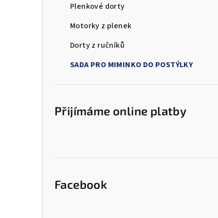
Plenkové dorty
r
Motorky z plenek
a
Dorty z ručníků
n
SADA PRO MIMINKO DO POSTÝLKY
n
í
p
Přijímáme online platby
a
n
e
l
Facebook