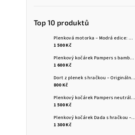
Top 10 produktů
Plenková motorka – Modrá edice: Originální dárek pro miminko
1 500 Kč
Plenkový kočárek Pampers s bambulkou – Originální dárek pro miminko
1 600 Kč
Dort z plenek s hračkou – Originální dárek pro mim
800 Kč
Plenkový kočárek Pampers neutrální s krajkou – Elegantní dárek pro mi
1 500 Kč
Plenkový kočárek Dada s hračkou – Originální a praktický dárek
1 300 Kč