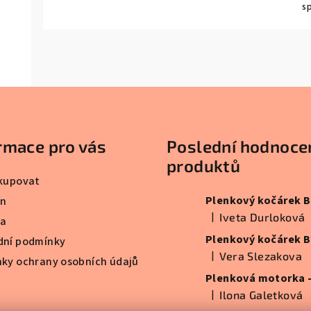
s
rmace pro vás
Poslední hodnoce
produktů
kupovat
ín
|
Iveta Durloková
va
Hodnocení produktu je 5
ní podmínky
|
Vera Slezakova
ky ochrany osobních údajů
Hodnocení produktu je 5
|
Ilona Galetková
Hodnocení produktu je 5