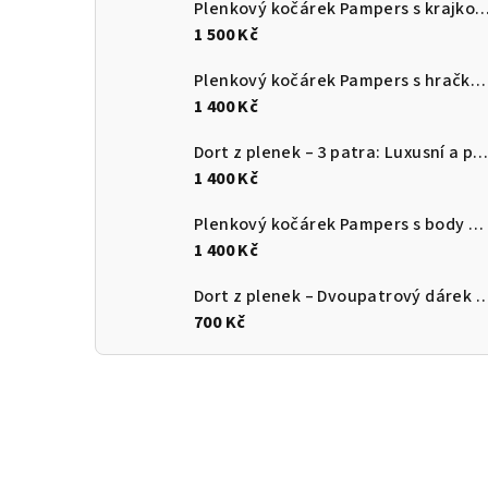
Plenkový kočárek Pampers s krajkou – Elegantní dárek 
1 500 Kč
Plenkový kočárek Pampers s hračkou – Originální a praktický dárek pro miminko
1 400 Kč
Dort z plenek – 3 patra: Luxusní a praktický dárek pro mimin
1 400 Kč
Plenkový kočárek Pampers s body – Praktický a originální dárek pro miminko
1 400 Kč
Dort z plenek – Dvoupatrový dárek pr
700 Kč