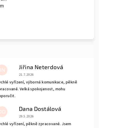
cm
Jiřina Neterdová
JN
Hodnocení obchodu je 5 z 5 hvězdiček.
21.7.2026
ychlé vyřízení, výborná komunikace, pěkně
pracované. Velká spokojenost, mohu
oporučit.
Dana Dostálová
DD
Hodnocení obchodu je 5 z 5 hvězdiček.
29.5.2026
ychlé vyřízení, pěkně zpracované. Jsem