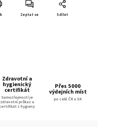
sk
Zeptat se
Sdílet
Zdravotní a
hygienický
Přes 5000
certifikát
výdejních míst
Samozřejmostí je
po celé ČR a SK
zdravotní průkaz a
certifikát z hygieny