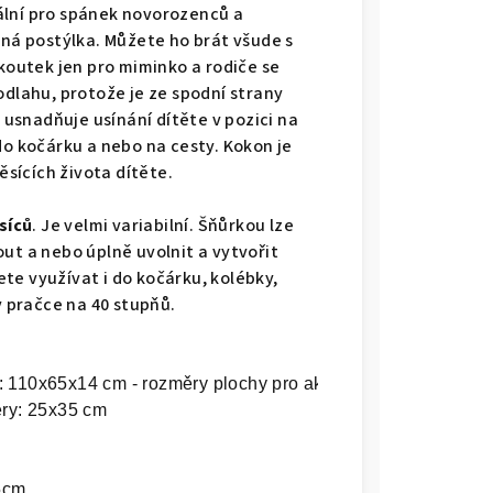
eální pro spánek novorozenců a
sná postýlka. Můžete ho brát všude s
 koutek jen pro miminko a rodiče se
odlahu, protože je ze spodní strany
e usnadňuje usínání dítěte v pozici na
do kočárku a nebo na cesty. Kokon je
sících života dítěte.
síců
. Je velmi variabilní. Šňůrkou lze
ut a nebo úplně uvolnit a vytvořit
te využívat i do kočárku, kolébky,
v pračce na 40 stupňů.
 110x65x14 cm - rozměry plochy pro aktivitu dítěte: 70x30 
ěry: 25x35 cm
5cm