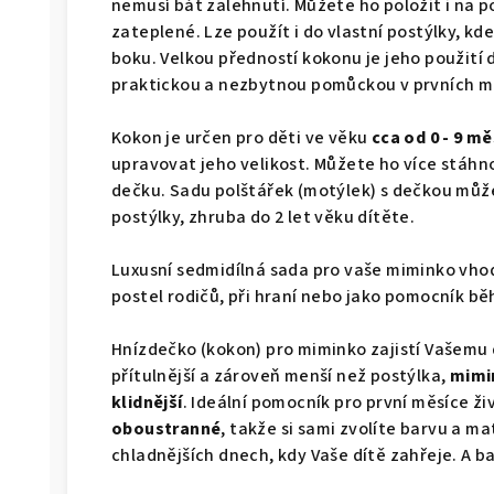
nemusí bát zalehnutí. Můžete ho položit i na p
zateplené. Lze použít i do vlastní postýlky, kd
boku. Velkou předností kokonu je jeho použití 
praktickou a nezbytnou pomůckou v prvních mě
Kokon je určen pro děti ve věku
cca od 0 - 9 mě
upravovat jeho velikost. Můžete ho více stáhno
dečku. Sadu polštářek (motýlek) s dečkou může
postýlky, zhruba do 2 let věku dítěte.
Luxusní sedmidílná sada pro vaše miminko vhod
postel rodičů, při hraní nebo jako pomocník b
Hnízdečko (kokon) pro miminko zajistí Vašemu dí
přítulnější a zároveň menší než postýlka,
mimin
klidnější
. Ideální pomocník pro první měsíce ž
oboustranné
, takže si sami zvolíte barvu a ma
chladnějších dnech, kdy Vaše dítě zahřeje. A bav