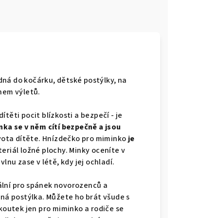
e
ná do kočárku, dětské postýlky, na
ěhem výletů.
těti pocit blízkosti a bezpečí - je
ka se v něm cítí bezpečně a jsou
ivota dítěte. Hnízdečko pro miminko
je
teriál ložné plochy. Minky oceníte v
lnu zase v létě, kdy jej ochladí.
eální pro spánek novorozenců a
sná postýlka. Můžete ho brát všude s
 koutek jen pro miminko a rodiče se